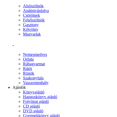
Alsószölnök
Apátistvánfalva
Csörötnek
Felsőszölnök
Gasztony
Kétvölgy
Magyarlak
.
Nemesmedves
Orfalu
Rábagyarmat
Rátót
Rönök
Szakonyfalu
Vasszentmihály
Ajánlók
Könyvajánló
Hangoskönyv ajánló
Folyóirat ajánló
CD ajánló
DVD ajánló
Gyermekkönyv ajánló