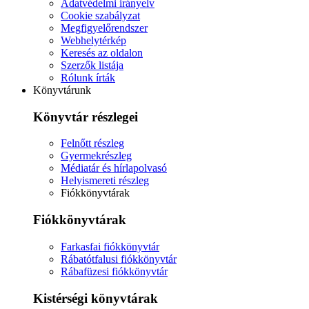
Adatvédelmi irányelv
Cookie szabályzat
Megfigyelőrendszer
Webhelytérkép
Keresés az oldalon
Szerzők listája
Rólunk írták
Könyvtárunk
Könyvtár részlegei
Felnőtt részleg
Gyermekrészleg
Médiatár és hírlapolvasó
Helyismereti részleg
Fiókkönyvtárak
Fiókkönyvtárak
Farkasfai fiókkönyvtár
Rábatótfalusi fiókkönyvtár
Rábafüzesi fiókkönyvtár
Kistérségi könyvtárak