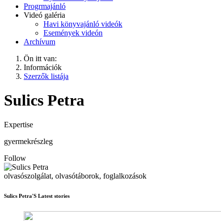
Progrmajánló
Videó galéria
Havi könyvajánló videók
Események videón
Archívum
Ön itt van:
Információk
Szerzők listája
Sulics Petra
Expertise
gyermekrészleg
Follow
olvasószolgálat, olvasótáborok, foglalkozások
Sulics Petra'S Latest stories