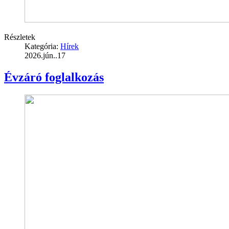
Részletek
Kategória:
Hírek
2026.jún..17
Évzáró foglalkozás