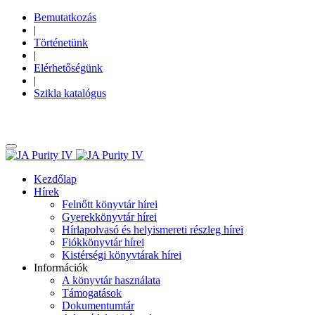
Bemutatkozás
|
Történetünk
|
Elérhetőségünk
|
Szikla katalógus
Kezdőlap
Hírek
Felnőtt könyvtár hírei
Gyerekkönyvtár hírei
Hírlapolvasó és helyismereti részleg hírei
Fiókkönyvtár hírei
Kistérségi könyvtárak hírei
Információk
A könyvtár használata
Támogatások
Dokumentumtár