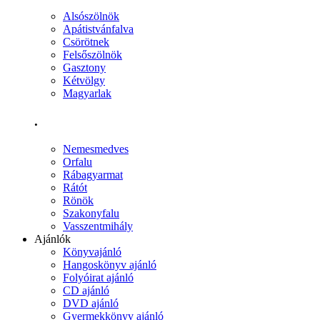
Alsószölnök
Apátistvánfalva
Csörötnek
Felsőszölnök
Gasztony
Kétvölgy
Magyarlak
.
Nemesmedves
Orfalu
Rábagyarmat
Rátót
Rönök
Szakonyfalu
Vasszentmihály
Ajánlók
Könyvajánló
Hangoskönyv ajánló
Folyóirat ajánló
CD ajánló
DVD ajánló
Gyermekkönyv ajánló