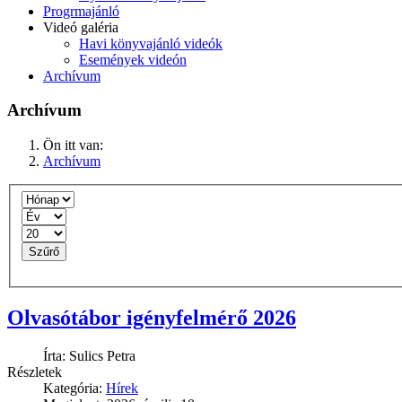
Progrmajánló
Videó galéria
Havi könyvajánló videók
Események videón
Archívum
Archívum
Ön itt van:
Archívum
Szűrő
Olvasótábor igényfelmérő 2026
Írta:
Sulics Petra
Részletek
Kategória:
Hírek