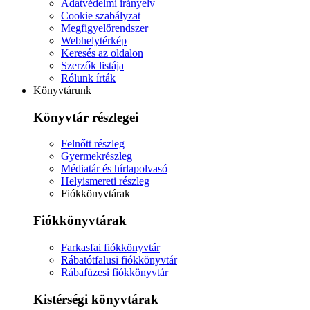
Adatvédelmi irányelv
Cookie szabályzat
Megfigyelőrendszer
Webhelytérkép
Keresés az oldalon
Szerzők listája
Rólunk írták
Könyvtárunk
Könyvtár részlegei
Felnőtt részleg
Gyermekrészleg
Médiatár és hírlapolvasó
Helyismereti részleg
Fiókkönyvtárak
Fiókkönyvtárak
Farkasfai fiókkönyvtár
Rábatótfalusi fiókkönyvtár
Rábafüzesi fiókkönyvtár
Kistérségi könyvtárak