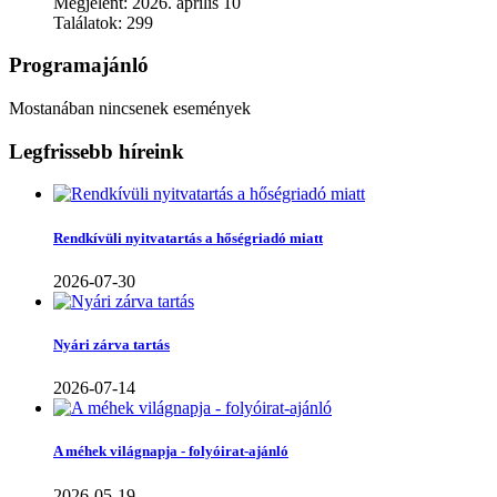
Megjelent: 2026. április 10
Találatok: 299
Programajánló
Mostanában nincsenek események
Legfrissebb híreink
Rendkívüli nyitvatartás a hőségriadó miatt
2026-07-30
Nyári zárva tartás
2026-07-14
A méhek világnapja - folyóirat-ajánló
2026-05-19