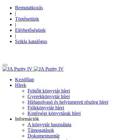
Bemutatkozás
|
Történetünk
|
Elérhetőségünk
|
Szikla katalógus
Kezdőlap
Hírek
Felnőtt könyvtár hírei
Gyerekkönyvtár hírei
Hírlapolvasó és helyismereti részleg hírei
Fiókkönyvtár hírei
Kistérségi könyvtárak hírei
Információk
A könyvtár használata
Támogatások
Dokumentumtár