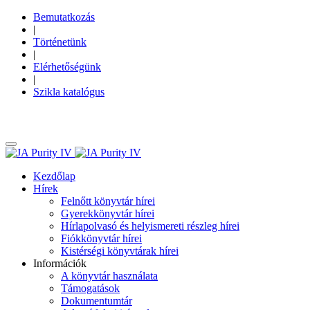
Bemutatkozás
|
Történetünk
|
Elérhetőségünk
|
Szikla katalógus
Kezdőlap
Hírek
Felnőtt könyvtár hírei
Gyerekkönyvtár hírei
Hírlapolvasó és helyismereti részleg hírei
Fiókkönyvtár hírei
Kistérségi könyvtárak hírei
Információk
A könyvtár használata
Támogatások
Dokumentumtár