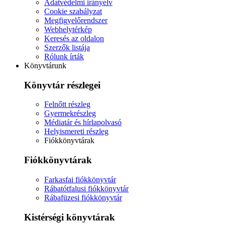
Adatvédelmi irányelv
Cookie szabályzat
Megfigyelőrendszer
Webhelytérkép
Keresés az oldalon
Szerzők listája
Rólunk írták
Könyvtárunk
Könyvtár részlegei
Felnőtt részleg
Gyermekrészleg
Médiatár és hírlapolvasó
Helyismereti részleg
Fiókkönyvtárak
Fiókkönyvtárak
Farkasfai fiókkönyvtár
Rábatótfalusi fiókkönyvtár
Rábafüzesi fiókkönyvtár
Kistérségi könyvtárak