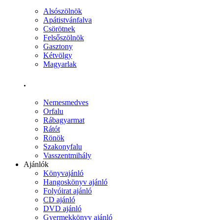
Alsószölnök
Apátistvánfalva
Csörötnek
Felsőszölnök
Gasztony
Kétvölgy
Magyarlak
.
Nemesmedves
Orfalu
Rábagyarmat
Rátót
Rönök
Szakonyfalu
Vasszentmihály
Ajánlók
Könyvajánló
Hangoskönyv ajánló
Folyóirat ajánló
CD ajánló
DVD ajánló
Gyermekkönyv ajánló