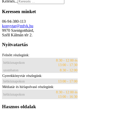
Keresés...
Keressen minket
06-94-380-113
konyvtar@mfvk.hu
9970 Szentgotthárd,
Széll Kálmán tér 2.
Nyitvatartás
Felnőtt részlegünk:
8:30 - 12:00 és
hétköznapokon
13:00 - 17:30
szombaton
8:30 - 12:00
Gyerekkönyvtár részlegünk:
hétköznapokon
13:00 - 17:00
Médiatár és hírlapolvasó részlegünk:
8:30 - 12:00 és
hétköznapokon
13:00 - 16:30
Hasznos oldalak