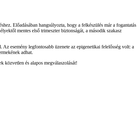
zéshez. Előadásában hangsúlyozta, hogy a felkészülés már a fogantatás
délyektől mentes első trimeszter biztonságát, a második szakasz
tól. Az esemény legfontosabb üzenete az epigenetikai felelősség volt: a
yermekének adhat.
ek közvetlen és alapos megválaszolását!