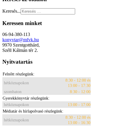
Keresés...
Keressen minket
06-94-380-113
konyvtar@mfvk.hu
9970 Szentgotthárd,
Széll Kálmán tér 2.
Nyitvatartás
Felnőtt részlegünk:
8:30 - 12:00 és
hétköznapokon
13:00 - 17:30
szombaton
8:30 - 12:00
Gyerekkönyvtár részlegünk:
hétköznapokon
13:00 - 17:00
Médiatár és hírlapolvasó részlegünk:
8:30 - 12:00 és
hétköznapokon
13:00 - 16:30