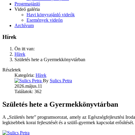
Progrmajánló
Videó galéria
Havi könyvajánló videók
Események videón
Archívum
Hírek
Ön itt van:
Hírek
Születés hete a Gyermekkönyvtárban
Részletek
Kategória:
Hírek
By
Sulics Petra
2026.május.11
Találatok: 362
Születés hete a Gyermekkönyvtárban
A „Születés hete” programsorozat, amely az Egészségfejlesztési Irod
legkisebbek korai fejlesztését és a szülő-gyermek kapcsolat erősítését.