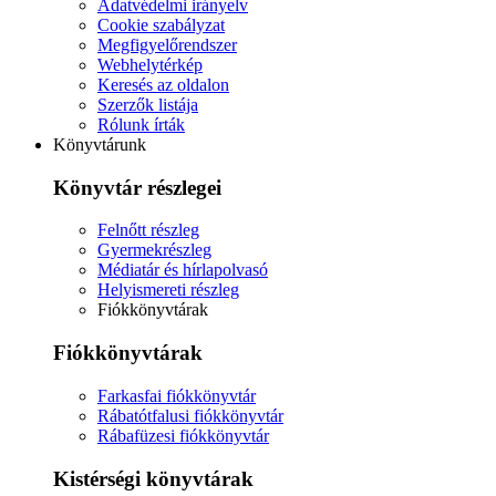
Adatvédelmi irányelv
Cookie szabályzat
Megfigyelőrendszer
Webhelytérkép
Keresés az oldalon
Szerzők listája
Rólunk írták
Könyvtárunk
Könyvtár részlegei
Felnőtt részleg
Gyermekrészleg
Médiatár és hírlapolvasó
Helyismereti részleg
Fiókkönyvtárak
Fiókkönyvtárak
Farkasfai fiókkönyvtár
Rábatótfalusi fiókkönyvtár
Rábafüzesi fiókkönyvtár
Kistérségi könyvtárak