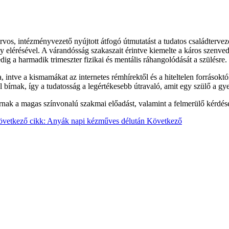
vos, intézményvezető nyújtott átfogó útmutatást a tudatos családterve
ly elérésével. A várandósság szakaszait érintve kiemelte a káros szenve
g a harmadik trimeszter fizikai és mentális ráhangolódását a szülésre.
a, intve a kismamákat az internetes rémhírektől és a hiteltelen források
 bírnak, így a tudatosság a legértékesebb útravaló, amit egy szülő a g
 úrnak a magas színvonalú szakmai előadást, valamint a felmerülő kérdés
vetkező cikk: Anyák napi kézműves délután
Következő