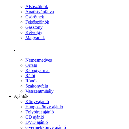
Alsószölnök
Apátistvánfalva
Csörötnek
Felsőszölnök
Gasztony
Kétvölgy
Magyarlak
.
Nemesmedves
Orfalu
Rábagyarmat
Rátót
Rönök
Szakonyfalu
Vasszentmihály
Ajánlók
Könyvajánló
Hangoskönyv ajánló
Folyóirat ajánló
CD ajánló
DVD ajánló
Gyermekkönyv ajánló