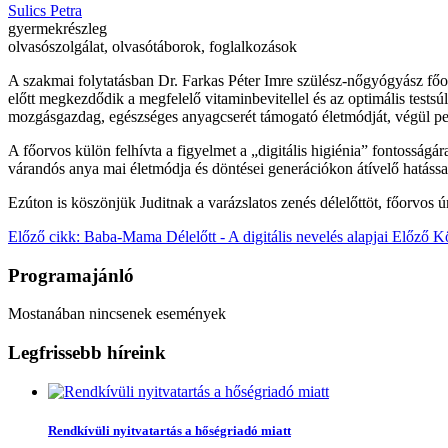
Sulics Petra
gyermekrészleg
olvasószolgálat, olvasótáborok, foglalkozások
A szakmai folytatásban Dr. Farkas Péter Imre szülész-nőgyógyász főor
előtt megkezdődik a megfelelő vitaminbevitellel és az optimális testsú
mozgásgazdag, egészséges anyagcserét támogató életmódját, végül pedi
A főorvos külön felhívta a figyelmet a „digitális higiénia” fontosságár
várandós anya mai életmódja és döntései generációkon átívelő hatással
Ezúton is köszönjük Juditnak a varázslatos zenés délelőttöt, főorvos
Előző cikk: Baba-Mama Délelőtt - A digitális nevelés alapjai
Előző
Kö
Programajánló
Mostanában nincsenek események
Legfrissebb híreink
Rendkívüli nyitvatartás a hőségriadó miatt