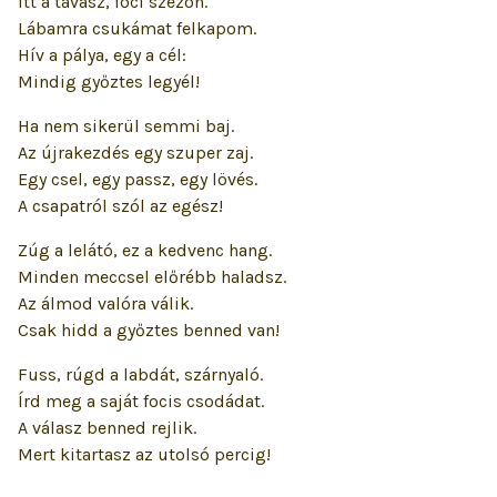
Itt a tavasz, foci szezon.
Lábamra csukámat felkapom.
Hív a pálya, egy a cél:
Mindig győztes legyél!
Ha nem sikerül semmi baj.
Az újrakezdés egy szuper zaj.
Egy csel, egy passz, egy lövés.
A csapatról szól az egész!
Zúg a lelátó, ez a kedvenc hang.
Minden meccsel előrébb haladsz.
Az álmod valóra válik.
Csak hidd a győztes benned van!
Fuss, rúgd a labdát, szárnyaló.
Írd meg a saját focis csodádat.
A válasz benned rejlik.
Mert kitartasz az utolsó percig!