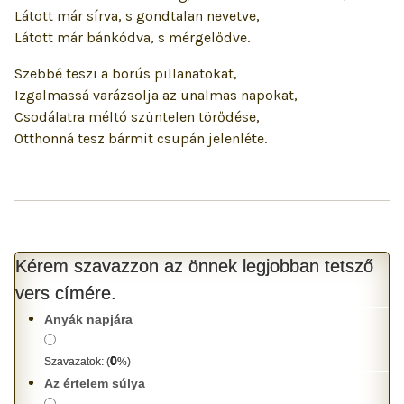
Látott már sírva, s gondtalan nevetve,
Látott már bánkódva, s mérgelődve.
Szebbé teszi a borús pillanatokat,
Izgalmassá varázsolja az unalmas napokat,
Csodálatra méltó szüntelen törődése,
Otthonná tesz bármit csupán jelenléte.
Kérem szavazzon az önnek legjobban tetsző
vers címére.
Anyák napjára
0
Szavazatok:
(
%)
Az értelem súlya