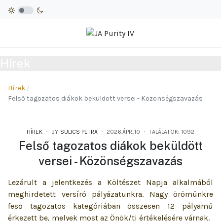
Hírek
Hírek
Felső tagozatos diákok beküldött versei - Közönségszavazás
HÍREK
BY
SULICS PETRA
2026.ÁPR..10
TALÁLATOK: 1092
Felső tagozatos diákok beküldött
versei - Közönségszavazás
Lezárult a jelentkezés a Költészet Napja alkalmából
meghirdetett versíró pályázatunkra. Nagy örömünkre
feső tagozatos kategóriában összesen 12 pályamű
érkezett be, melyek most az Önök/ti értékelésére várnak.