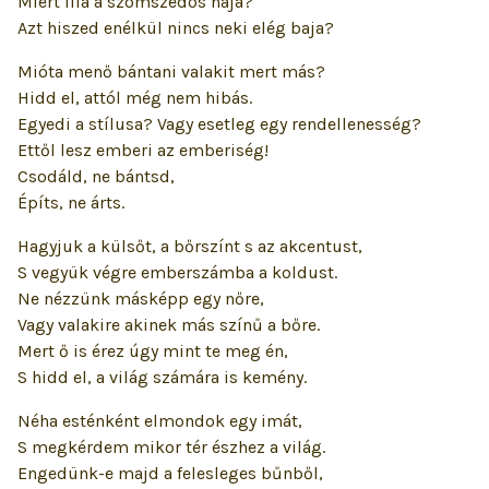
Miért lila a szomszédos haja?
Azt hiszed enélkül nincs neki elég baja?
Mióta menő bántani valakit mert más?
Hidd el, attól még nem hibás.
Egyedi a stílusa? Vagy esetleg egy rendellenesség?
Ettől lesz emberi az emberiség!
Csodáld, ne bántsd,
Építs, ne árts.
Hagyjuk a külsőt, a bőrszínt s az akcentust,
S vegyük végre emberszámba a koldust.
Ne nézzünk másképp egy nőre,
Vagy valakire akinek más színű a bőre.
Mert ő is érez úgy mint te meg én,
S hidd el, a világ számára is kemény.
Néha esténként elmondok egy imát,
S megkérdem mikor tér észhez a világ.
Engedünk-e majd a felesleges bűnből,