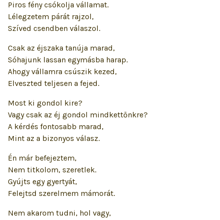
Piros fény csókolja vállamat.
Lélegzetem párát rajzol,
Szíved csendben válaszol.
Csak az éjszaka tanúja marad,
Sóhajunk lassan egymásba harap.
Ahogy vállamra csúszik kezed,
Elveszted teljesen a fejed.
Most ki gondol kire?
Vagy csak az éj gondol mindkettőnkre?
A kérdés fontosabb marad,
Mint az a bizonyos válasz.
Én már befejeztem,
Nem titkolom, szeretlek.
Gyújts egy gyertyát,
Felejtsd szerelmem mámorát.
Nem akarom tudni, hol vagy,