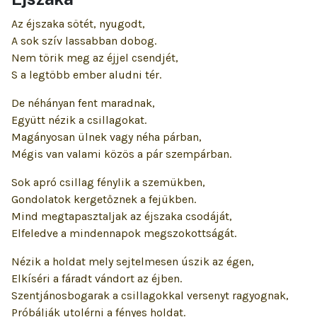
Az éjszaka sötét, nyugodt,
A sok szív lassabban dobog.
Nem törik meg az éjjel csendjét,
S a legtöbb ember aludni tér.
De néhányan fent maradnak,
Együtt nézik a csillagokat.
Magányosan ülnek vagy néha párban,
Mégis van valami közös a pár szempárban.
Sok apró csillag fénylik a szemükben,
Gondolatok kergetőznek a fejükben.
Mind megtapasztaljak az éjszaka csodáját,
Elfeledve a mindennapok megszokottságát.
Nézik a holdat mely sejtelmesen úszik az égen,
Elkíséri a fáradt vándort az éjben.
Szentjánosbogarak a csillagokkal versenyt ragyognak,
Próbálják utolérni a fényes holdat.