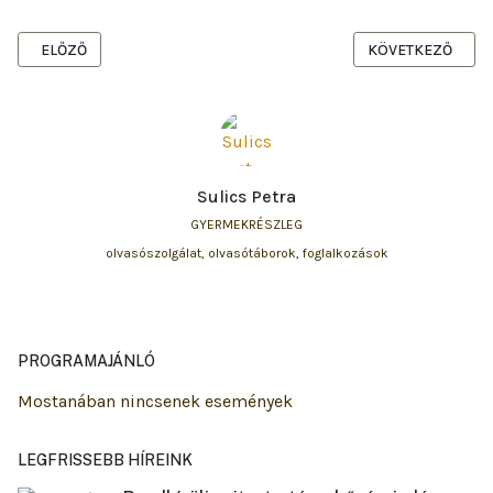
ELŐZŐ CIKK: TÁBORAINK IDÉN IS REKORDGYORSASÁGGAL BETELT
KÖVETKEZŐ CIKK
ELŐZŐ
KÖVETKEZŐ
Sulics Petra
GYERMEKRÉSZLEG
olvasószolgálat, olvasótáborok, foglalkozások
PROGRAMAJÁNLÓ
Mostanában nincsenek események
LEGFRISSEBB HÍREINK