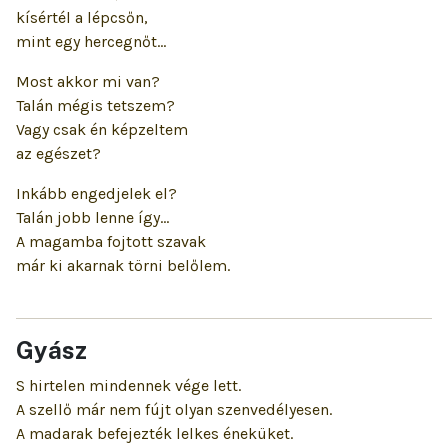
kísértél a lépcsőn,
mint egy hercegnőt…
Most akkor mi van?
Talán mégis tetszem?
Vagy csak én képzeltem
az egészet?
Inkább engedjelek el?
Talán jobb lenne így…
A magamba fojtott szavak
már ki akarnak törni belőlem.
Gyász
S hirtelen mindennek vége lett.
A szellő már nem fújt olyan szenvedélyesen.
A madarak befejezték lelkes éneküket.