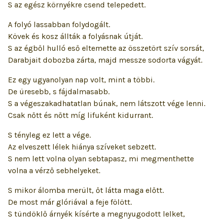
S az egész környékre csend telepedett.
A folyó lassabban folydogált.
Kövek és kosz állták a folyásnak útját.
S az égből hulló eső eltemette az összetört szív sorsát,
Darabjait dobozba zárta, majd messze sodorta vágyát.
Ez egy ugyanolyan nap volt, mint a többi.
De üresebb, s fájdalmasabb.
S a végeszakadhatatlan búnak, nem látszott vége lenni.
Csak nőtt és nőtt míg lifuként kidurrant.
S tényleg ez lett a vége.
Az elveszett lélek hiánya szíveket sebzett.
S nem lett volna olyan sebtapasz, mi megmenthette
volna a vérző sebhelyeket.
S mikor álomba merült, őt látta maga előtt.
De most már glóriával a feje fölött.
S tündöklő árnyék kísérte a megnyugodott lelket,