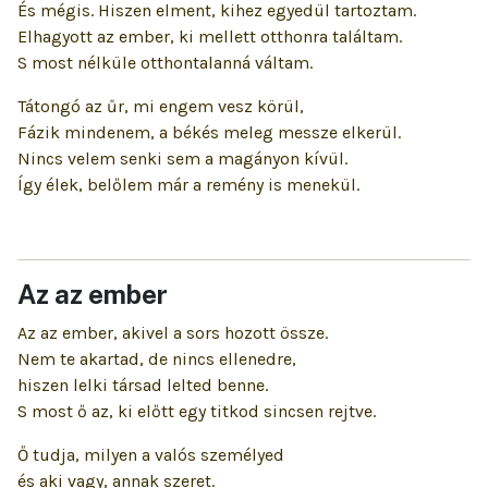
És mégis. Hiszen elment, kihez egyedül tartoztam.
Elhagyott az ember, ki mellett otthonra találtam.
S most nélküle otthontalanná váltam.
Tátongó az űr, mi engem vesz körül,
Fázik mindenem, a békés meleg messze elkerül.
Nincs velem senki sem a magányon kívül.
Így élek, belőlem már a remény is menekül.
Az az ember
Az az ember, akivel a sors hozott össze.
Nem te akartad, de nincs ellenedre,
hiszen lelki társad lelted benne.
S most ő az, ki előtt egy titkod sincsen rejtve.
Ő tudja, milyen a valós személyed
és aki vagy, annak szeret.