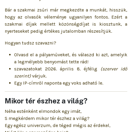
Bár a szakmai zsűri már megkezdte a munkát, hisszük,
hogy az olvasók véleménye ugyanilyen fontos. Ezért a
szakmai díjak mellett közönségdíjat is kiosztunk, a
nyerteseket pedig értékes jutalomban részesítjük.
Hogyan tudsz szavazni?
Olvasd el a pályaműveket, és válaszd ki azt, amelyik
a legmélyebb benyomást tette rád!
szavazatokat 2026. április 8. éjfélig
(szerver idő
szerint)
várjuk.
Egy IP-címről naponta egy voks adható le.
Mikor tér észhez a világ?
Néha esténként elmondok egy imát,
S megkérdem mikor tér észhez a világ?
Egy egész univerzum, de téged mégis az érdekel,