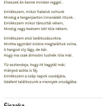
Elveszek én benne minden reggel .
Emlékszem, mikor fiatalok voltunk
Mindig a tengerparton limonádét ittunk .
Emlékszem mikor táncoltál vélem,
Mindig nagy kedvem lett tőle nékem.
Emlékszem első találkozásunkra:
Mintha egymást örökre megtaláltuk volna.
A hangod oly lágy, de kár,
Hogy ma csak álmodni tudnék róla már.
Tíz esztendeje, hogy itt hagytál már,
Hiányod azóta is fáj.
Emlékszem a szép napok csodájára,
Odafent találkozunk a mennyek országába.
Éjszaka