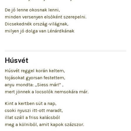
De jó lenne okosnak lenni,
minden versenyen elsőként szerepelni.
Dicsekednék ország-világnak,
milyen jó dolga van Lénárdkának
Húsvét
Húsvét reggel korán keltem,
tojásokat gyorsan festettem,
anyu mondta: ,,Siess már!” ,
mert jönnek a locsolók nemsokára már.
Kint a kertben süt a nap,
csoki nyuszi itt-ott maradt,
illat száll a friss kalácsból
meg a kölniből, amit kapok százszor.