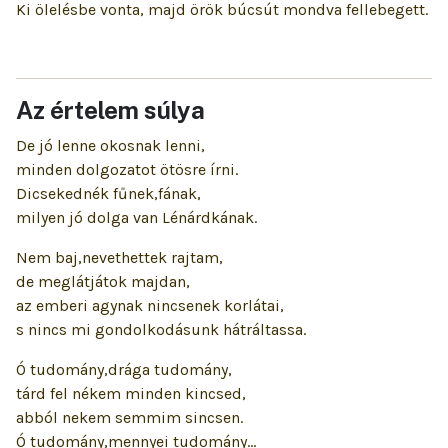
Ki ölelésbe vonta, majd örök búcsút mondva fellebegett.
Az értelem súlya
De jó lenne okosnak lenni,
minden dolgozatot ötösre írni.
Dicsekednék fűnek,fának,
milyen jó dolga van Lénárdkának.
Nem baj,nevethettek rajtam,
de meglátjátok majdan,
az emberi agynak nincsenek korlátai,
s nincs mi gondolkodásunk hátráltassa.
Ó tudomány,drága tudomány,
tárd fel nékem minden kincsed,
abból nekem semmim sincsen.
Ó tudomány,mennyei tudomány...