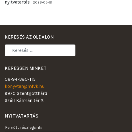
2026-05-19
KERESÉS AZ OLDALON
KERESSEN MINKET
06-94-380-113
konyvtar@mfvk.hu
9970 Szentgotthárd,
Széll Kálmán tér 2.
NYITVATARTÁS
Felnőtt részlegünk: