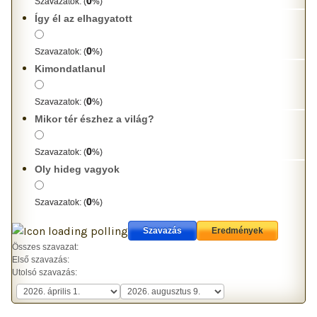
0
Szavazatok:
(
%)
Így él az elhagyatott
0
Szavazatok:
(
%)
Kimondatlanul
0
Szavazatok:
(
%)
Mikor tér észhez a világ?
0
Szavazatok:
(
%)
Oly hideg vagyok
0
Szavazatok:
(
%)
Összes szavazat:
Első szavazás:
Utolsó szavazás: