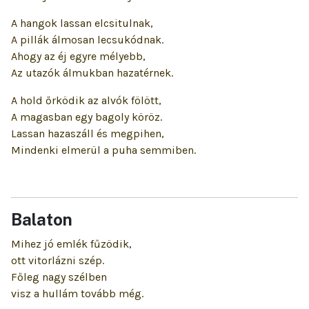
A hangok lassan elcsitulnak,
A pillák álmosan lecsukódnak.
Ahogy az éj egyre mélyebb,
Az utazók álmukban hazatérnek.
A hold őrködik az alvók fölött,
A magasban egy bagoly köröz.
Lassan hazaszáll és megpihen,
Mindenki elmerül a puha semmiben.
Balaton
Mihez jó emlék fűzödik,
ott vitorlázni szép.
Főleg nagy szélben
visz a hullám tovább még.