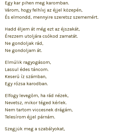
Egy kar pihen meg karomban.
Várom, hogy felhívj az éjjel közepén,
És elmondd, mennyire szeretsz szememért.
Hadd éljem át még ezt az éjszakát,
Érezzem utoljára csókod zamatát.
Ne gondoljak rád,
Ne gondoljam át.
Elmúlik ragyogásom,
Lassul édes táncom.
Keserű íz számban,
Egy rózsa karodban.
Elfogy levegőm, ha rád nézek,
Nevetsz, mikor téged kérlek.
Nem tartom viccesnek drágám,
Telesírom éjjel párnám.
Szegjük meg a szabályokat,