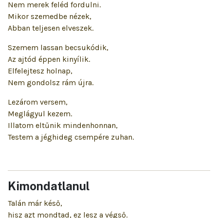
Nem merek feléd fordulni.
Mikor szemedbe nézek,
Abban teljesen elveszek.
Szemem lassan becsukódik,
Az ajtód éppen kinyílik.
Elfelejtesz holnap,
Nem gondolsz rám újra.
Lezárom versem,
Meglágyul kezem.
Illatom eltűnik mindenhonnan,
Testem a jéghideg csempére zuhan.
Kimondatlanul
Talán már késő,
hisz azt mondtad, ez lesz a végső.