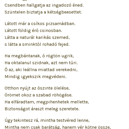
Csendben hallgatja az ingadozó éned.
Szüntelen biztatja a kétségbeesettet.
Látott már a csíkos pizsamádban.
Látott földig érő csinosban.
Látta a naturál karikás szemed,
s látta a sminktől rohadó fejed.
Ha megbántanak, ő rögtön ugrik,
Ha oktalanul szidnak, azt nem tűri.
Ő az, aki leállna miattad verekedni,
Mindig igyekszik megvédeni.
Otthon nyújt az őszinte ölelése,
Örömet okoz a szabad röhögése.
Ha elfáradtam, megpihenhetek mellette,
Biztonságot áraszt meleg szeretete.
Úgy tekintesz rá, mintha testvéred lenne,
Mintha nem csak barátság, hanem vér kötne össze,