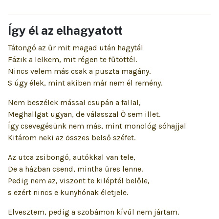
Így él az elhagyatott
Tátongó az űr mit magad után hagytál
Fázik a lelkem, mit régen te fűtöttél.
Nincs velem más csak a puszta magány.
S úgy élek, mint akiben már nem él remény.
Nem beszélek mással csupán a fallal,
Meghallgat ugyan, de válasszal Ő sem illet.
Így csevegésünk nem más, mint monológ sóhajjal
Kitárom neki az összes belső széfet.
Az utca zsibongó, autókkal van tele,
De a házban csend, mintha üres lenne.
Pedig nem az, viszont te kiléptél belőle,
s ezért nincs e kunyhónak életjele.
Elvesztem, pedig a szobámon kívül nem jártam.