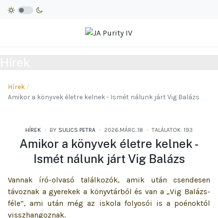
Hírek
Hírek
Amikor a könyvek életre kelnek - Ismét nálunk járt Vig Balázs
HÍREK
BY
SULICS PETRA
2026.MÁRC..18
TALÁLATOK: 193
Amikor a könyvek életre kelnek -
Ismét nálunk járt Vig Balázs
Vannak író-olvasó találkozók, amik után csendesen
távoznak a gyerekek a könyvtárból és van a „Vig Balázs-
féle”, ami után még az iskola folyosói is a poénoktól
visszhangoznak.