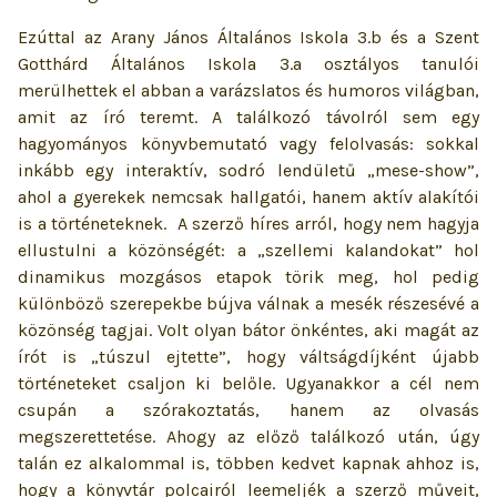
Ezúttal az Arany János Általános Iskola 3.b és a Szent
Gotthárd Általános Iskola 3.a osztályos tanulói
merülhettek el abban a varázslatos és humoros világban,
amit az író teremt. A találkozó távolról sem egy
hagyományos könyvbemutató vagy felolvasás: sokkal
inkább egy interaktív, sodró lendületű „mese-show”,
ahol a gyerekek nemcsak hallgatói, hanem aktív alakítói
is a történeteknek. A szerző híres arról, hogy nem hagyja
ellustulni a közönségét: a „szellemi kalandokat” hol
dinamikus mozgásos etapok törik meg, hol pedig
különböző szerepekbe bújva válnak a mesék részesévé a
közönség tagjai. Volt olyan bátor önkéntes, aki magát az
írót is „túszul ejtette”, hogy váltságdíjként újabb
történeteket csaljon ki belőle. Ugyanakkor a cél nem
csupán a szórakoztatás, hanem az olvasás
megszerettetése. Ahogy az előző találkozó után, úgy
talán ez alkalommal is, többen kedvet kapnak ahhoz is,
hogy a könyvtár polcairól leemeljék a szerző műveit,