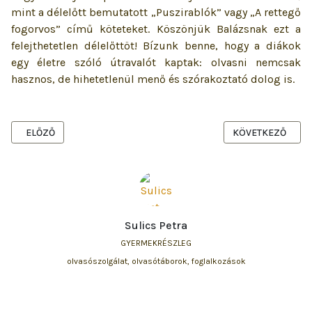
mint a délelőtt bemutatott „Puszirablók” vagy „A rettegő
fogorvos” című köteteket. Köszönjük Balázsnak ezt a
felejthetetlen délelőttöt! Bízunk benne, hogy a diákok
egy életre szóló útravalót kaptak: olvasni nemcsak
hasznos, de hihetetlenül menő és szórakoztató dolog is.
ELŐZŐ CIKK: NEMZETISÉGI NAP A GYERMEKKÖNYVTÁRBAN
KÖVETKEZŐ CIKK
ELŐZŐ
KÖVETKEZŐ
Sulics Petra
GYERMEKRÉSZLEG
olvasószolgálat, olvasótáborok, foglalkozások