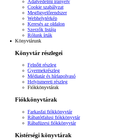
Adatvédelmi irányelv
Cookie szabályzat
Megfigyelőrendszer
Webhelytérkép
Keresés az oldalon
Szerzők listája
Rólunk írták
Könyvtárunk
Könyvtár részlegei
Felnőtt részleg
Gyermekrészleg
Médiatár és hírlapolvasó
Helyismereti részleg
Fiókkönyvtárak
Fiókkönyvtárak
Farkasfai fiókkönyvtár
Rábatótfalusi fiókkönyvtár
Rábafüzesi fiókkönyvtár
Kistérségi könyvtárak