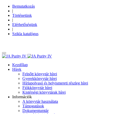
Bemutatkozás
|
Történetünk
|
Elérhetőségünk
|
Szikla katalógus
Kezdőlap
Hírek
Felnőtt könyvtár hírei
Gyerekkönyvtár hírei
Hírlapolvasó és helyismereti részleg hírei
Fiókkönyvtár hírei
Kistérségi könyvtárak hírei
Információk
A könyvtár használata
Támogatások
Dokumentumtár