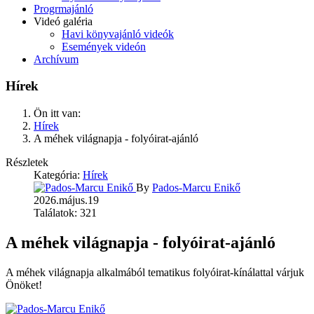
Progrmajánló
Videó galéria
Havi könyvajánló videók
Események videón
Archívum
Hírek
Ön itt van:
Hírek
A méhek világnapja - folyóirat-ajánló
Részletek
Kategória:
Hírek
By
Pados-Marcu Enikő
2026.május.19
Találatok: 321
A méhek világnapja - folyóirat-ajánló
A méhek világnapja alkalmából tematikus folyóirat-kínálattal várjuk
Önöket!