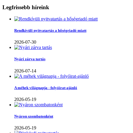
Legfrissebb híreink
Rendkívüli nyitvatartás a hőségriadó miatt
2026-07-30
Nyári zárva tartás
2026-07-14
A méhek világnapja - folyóirat-ajánló
2026-05-19
Nyáron szombatonként
2026-05-19