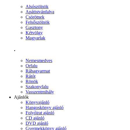
Alsószölnök
Apátistvánfalva
Csörötnek
Felsőszölnök
Gasztony
Kétvölgy
Magyarlak
.
Nemesmedves
Orfalu
Rábagyarmat
Rátót
Rönök
Szakonyfalu
Vasszentmihály
Ajánlók
Könyvajánló
Hangoskönyv ajánló
Folyóirat ajánló
CD ajánló
DVD ajánló
Gyermekkönyv ajánló