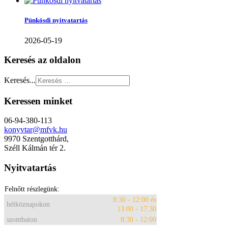
Pünkösdi nyitvatartás
2026-05-19
Keresés az oldalon
Keresés...
Keressen minket
06-94-380-113
konyvtar@mfvk.hu
9970 Szentgotthárd,
Széll Kálmán tér 2.
Nyitvatartás
Felnőtt részlegünk:
8:30 - 12:00 és
hétköznapokon
13:00 - 17:30
szombaton
8:30 - 12:00