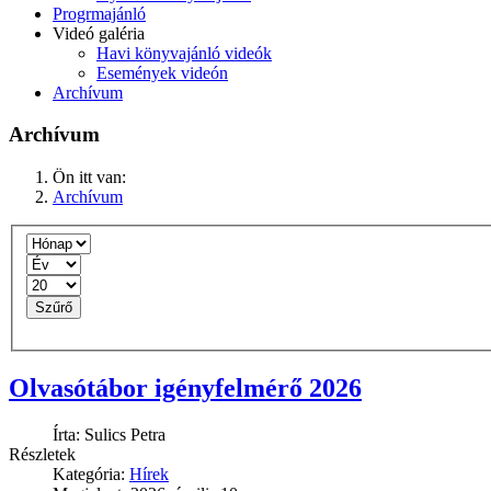
Progrmajánló
Videó galéria
Havi könyvajánló videók
Események videón
Archívum
Archívum
Ön itt van:
Archívum
Szűrő
Olvasótábor igényfelmérő 2026
Írta:
Sulics Petra
Részletek
Kategória:
Hírek