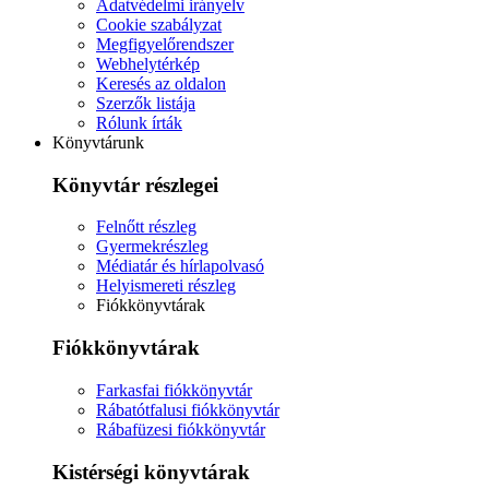
Adatvédelmi irányelv
Cookie szabályzat
Megfigyelőrendszer
Webhelytérkép
Keresés az oldalon
Szerzők listája
Rólunk írták
Könyvtárunk
Könyvtár részlegei
Felnőtt részleg
Gyermekrészleg
Médiatár és hírlapolvasó
Helyismereti részleg
Fiókkönyvtárak
Fiókkönyvtárak
Farkasfai fiókkönyvtár
Rábatótfalusi fiókkönyvtár
Rábafüzesi fiókkönyvtár
Kistérségi könyvtárak