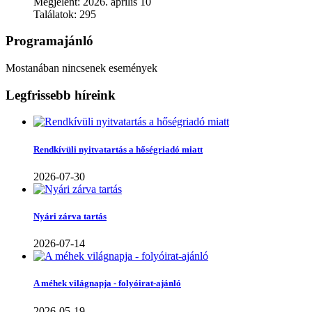
Megjelent: 2026. április 10
Találatok: 295
Programajánló
Mostanában nincsenek események
Legfrissebb híreink
Rendkívüli nyitvatartás a hőségriadó miatt
2026-07-30
Nyári zárva tartás
2026-07-14
A méhek világnapja - folyóirat-ajánló
2026-05-19