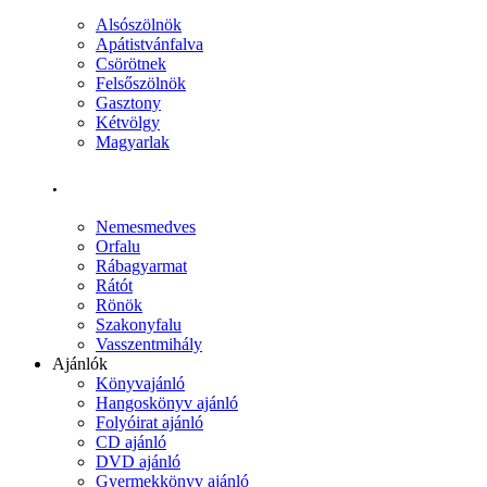
Alsószölnök
Apátistvánfalva
Csörötnek
Felsőszölnök
Gasztony
Kétvölgy
Magyarlak
.
Nemesmedves
Orfalu
Rábagyarmat
Rátót
Rönök
Szakonyfalu
Vasszentmihály
Ajánlók
Könyvajánló
Hangoskönyv ajánló
Folyóirat ajánló
CD ajánló
DVD ajánló
Gyermekkönyv ajánló