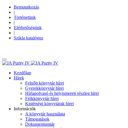
Bemutatkozás
|
Történetünk
|
Elérhetőségünk
|
Szikla katalógus
Kezdőlap
Hírek
Felnőtt könyvtár hírei
Gyerekkönyvtár hírei
Hírlapolvasó és helyismereti részleg hírei
Fiókkönyvtár hírei
Kistérségi könyvtárak hírei
Információk
A könyvtár használata
Támogatások
Dokumentumtár